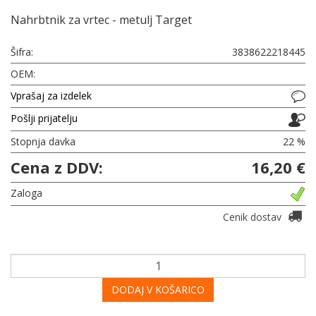
Nahrbtnik za vrtec - metulj Target
Šifra:
3838622218445
OEM:
Vprašaj za izdelek
Pošlji prijatelju
Stopnja davka
22 %
Cena z DDV:
16,20 €
Zaloga
Cenik dostav
DODAJ V KOŠARICO