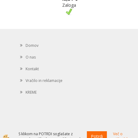
Zaloga
Domov
O nas
Kontakt
Vračilo in reklamacije
KREME
S klikom na POTRDI soglašate z
Več o
Potrdi
Izdelava spletne trgovine