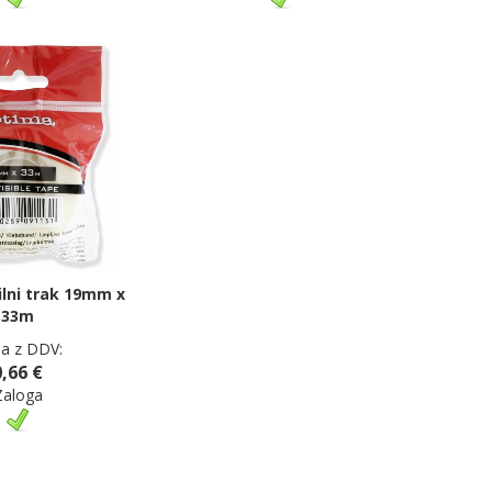
ilni trak 19mm x
33m
a z DDV:
0,66 €
Zaloga