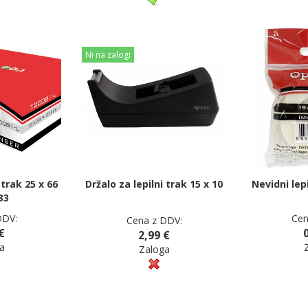
Ni na zalogi
 trak 25 x 66
Držalo za lepilni trak 15 x 10
Nevidni lep
33
DDV:
Cen
Cena z DDV:
€
2,99 €
a
Zaloga