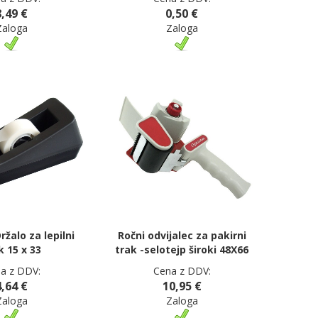
8,49 €
0,50 €
Zaloga
Zaloga
ržalo za lepilni
Ročni odvijalec za pakirni
k 15 x 33
trak -selotejp široki 48X66
a z DDV:
Cena z DDV:
4,64 €
10,95 €
Zaloga
Zaloga