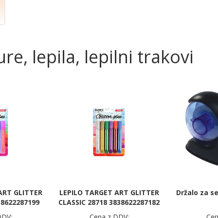
re, lepila, lepilni trakovi
ART GLITTER
LEPILO TARGET ART GLITTER
Držalo za s
38622287199
CLASSIC 28718 3838622287182
DDV:
Cena z DDV:
Cen