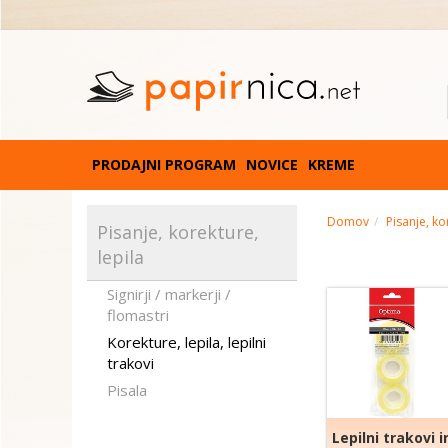
PRODAJNI PROGRAM
NOVICE
KREME
Domov
Pisanje, ko
Pisanje, korekture,
lepila
Signirji / markerji /
flomastri
Korekture, lepila, lepilni
trakovi
Pisala
Lepilni trakovi i