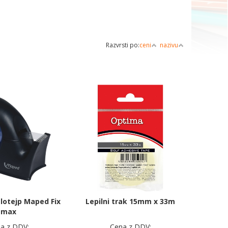
Razvrsti po:
ceni
nazivu
elotejp Maped Fix
Lepilni trak 15mm x 33m
max
a z DDV:
Cena z DDV: