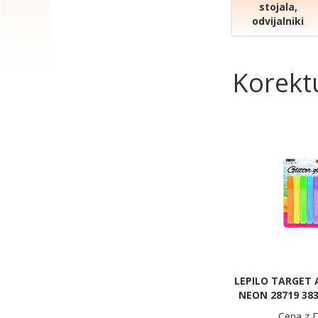
stojala,
odvijalniki
Korektu
LEPILO TARGET 
NEON 28719 38
Cena z 