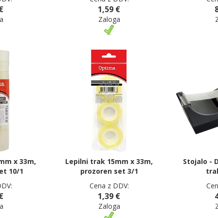
€
1,59 €
a
Zaloga
5mm x 33m,
Lepilni trak 15mm x 33m,
Stojalo - D
et 10/1
prozoren set 3/1
tra
DDV:
Cena z DDV:
Cen
€
1,39 €
a
Zaloga