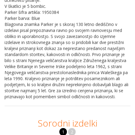
učinkovito pisanje.
V škatlici je 5 bombic.
Parker šifra artikla: 1950384
Parker barva: Blue
Blagovna znamka Parker je s skoraj 130 letno dediščino v
izdelavi pisal prepoznavna ravno po svojem ravnovesju med
obliko in uporabnostjo. S svojo zavezanostjo do izjemne
izdelave in strokovnega znanja so si pridobili kar dve prestižni
kraljevi priznanji kot dokaz za neprestano predanost najvišjim
standardom storitev, kakovosti in odličnosti. Prvo priznanje je
bilo s strani Njenega veličanstva kraljice Združenega kraljestva
Velike Britanije in Severne Irske podeljeno leta 1962, s strani
Njegovega veličanstva prestolonaslednika princa Waleškega pa
leta 1990. Kraljevo priznanje je potrditev posameznikom ali
podjetjem, ki so kraljevi družini neprekinjeno dobavljali blago ali
storitve najmanj 5 let. Gre za izredno cenjena priznanja, ki se
priznavajo kot pomemben simbol odličnosti in kakovosti.
Sorodni izdelki
1
2