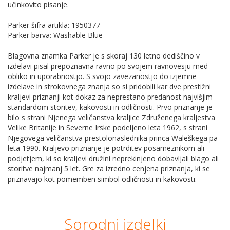
učinkovito pisanje.
Parker šifra artikla: 1950377
Parker barva: Washable Blue
Blagovna znamka Parker je s skoraj 130 letno dediščino v
izdelavi pisal prepoznavna ravno po svojem ravnovesju med
obliko in uporabnostjo. S svojo zavezanostjo do izjemne
izdelave in strokovnega znanja so si pridobili kar dve prestižni
kraljevi priznanji kot dokaz za neprestano predanost najvišjim
standardom storitev, kakovosti in odličnosti. Prvo priznanje je
bilo s strani Njenega veličanstva kraljice Združenega kraljestva
Velike Britanije in Severne Irske podeljeno leta 1962, s strani
Njegovega veličanstva prestolonaslednika princa Waleškega pa
leta 1990. Kraljevo priznanje je potrditev posameznikom ali
podjetjem, ki so kraljevi družini neprekinjeno dobavljali blago ali
storitve najmanj 5 let. Gre za izredno cenjena priznanja, ki se
priznavajo kot pomemben simbol odličnosti in kakovosti.
Sorodni izdelki