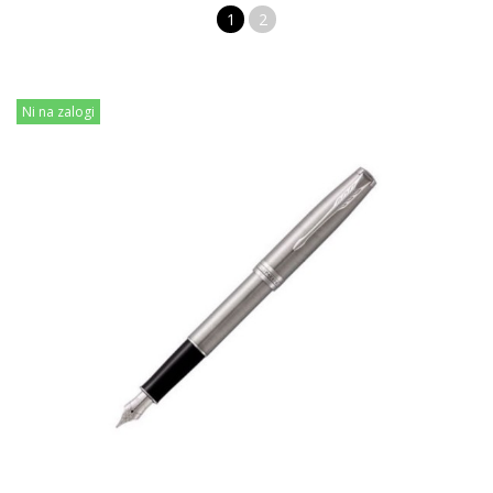
1
2
Ni na zalogi