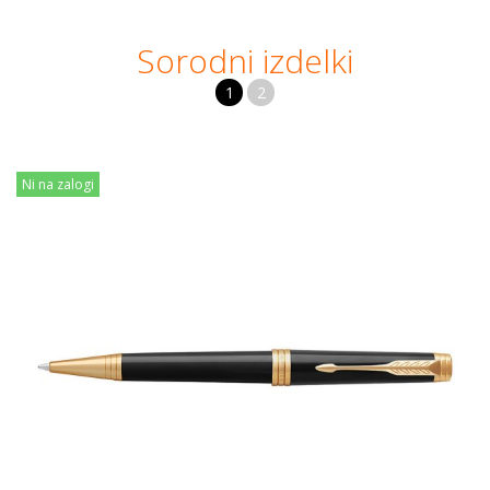
Sorodni izdelki
1
2
Ni na zalogi