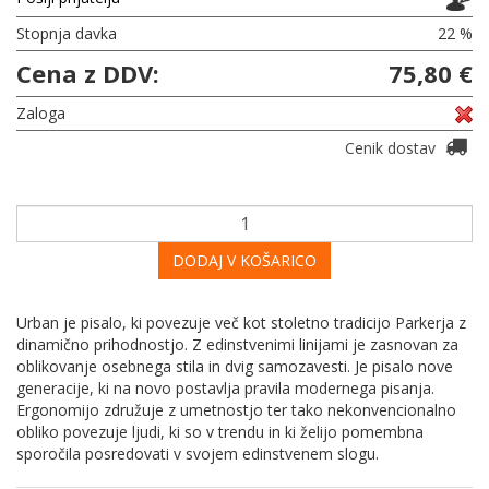
Stopnja davka
22 %
Cena z DDV:
75,80 €
Zaloga
Cenik dostav
DODAJ V KOŠARICO
Urban je pisalo, ki povezuje več kot stoletno tradicijo Parkerja z
dinamično prihodnostjo. Z edinstvenimi linijami je zasnovan za
oblikovanje osebnega stila in dvig samozavesti. Je pisalo nove
generacije, ki na novo postavlja pravila modernega pisanja.
Ergonomijo združuje z umetnostjo ter tako nekonvencionalno
obliko povezuje ljudi, ki so v trendu in ki želijo pomembna
sporočila posredovati v svojem edinstvenem slogu.