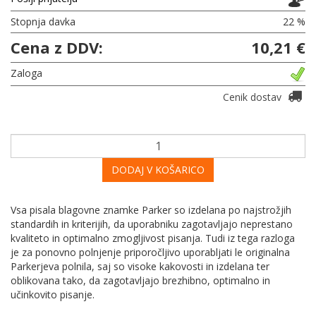
Stopnja davka
22 %
Cena z DDV:
10,21 €
Zaloga
Cenik dostav
DODAJ V KOŠARICO
Vsa pisala blagovne znamke Parker so izdelana po najstrožjih
standardih in kriterijih, da uporabniku zagotavljajo neprestano
kvaliteto in optimalno zmogljivost pisanja. Tudi iz tega razloga
je za ponovno polnjenje priporočljivo uporabljati le originalna
Parkerjeva polnila, saj so visoke kakovosti in izdelana ter
oblikovana tako, da zagotavljajo brezhibno, optimalno in
učinkovito pisanje.