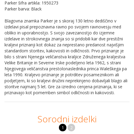
Parker šifra artikla: 1950273
Parker barva: Black
Blagovna znamka Parker je s skoraj 130 letno dediščino v
izdelavi pisal prepoznavna ravno po svojem ravnovesju med
obliko in uporabnostjo. S svojo zavezanostjo do izjemne
izdelave in strokovnega znanja so si pridobili kar dve prestižni
kraljevi priznanji kot dokaz za neprestano predanost najvišjim
standardom storitev, kakovosti in odličnosti. Prvo priznanje je
bilo s strani Njenega veličanstva kraljice Združenega kraljestva
Velike Britanije in Severne Irske podeljeno leta 1962, s strani
Njegovega veličanstva prestolonaslednika princa Waleškega pa
leta 1990. Kraljevo priznanje je potrditev posameznikom ali
podjetjem, ki so kraljevi družini neprekinjeno dobavljali blago ali
storitve najmanj 5 let. Gre za izredno cenjena priznanja, ki se
priznavajo kot pomemben simbol odličnosti in kakovosti.
Sorodni izdelki
1
2