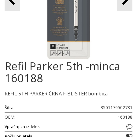
Refil Parker 5th -minca
160188
REFIL 5TH PARKER ČRNA F-BLISTER bombica
Šifra:
3501179502731
OEM:
160188
Vprašaj za izdelek
Pošlji prijatelju