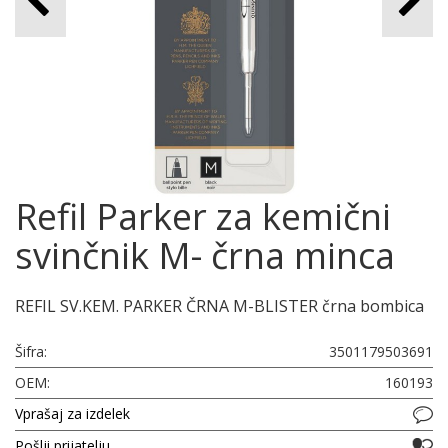
Refil Parker za kemični
svinčnik M- črna minca
REFIL SV.KEM. PARKER ČRNA M-BLISTER črna bombica
Šifra:
3501179503691
OEM:
160193
Vprašaj za izdelek
Pošlji prijatelju