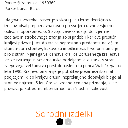
Parker šifra artikla: 1950369
Parker barva: Black
Blagovna znamka Parker je s skoraj 130 letno dediščino v
izdelavi pisal prepoznavna ravno po svojem ravnovesju med
obliko in uporabnostjo. S svojo zavezanostjo do izjemne
izdelave in strokovnega znanja so si pridobili kar dve prestižni
kraljevi priznanji kot dokaz za neprestano predanost najvišjim
standardom storitev, kakovosti in odličnosti. Prvo priznanje je
bilo s strani Njenega veličanstva kraljice Združenega kraljestva
Velike Britanije in Severne Irske podeljeno leta 1962, s strani
Njegovega veličanstva prestolonaslednika princa Waleškega pa
leta 1990. Kraljevo priznanje je potrditev posameznikom ali
podjetjem, ki so kraljevi družini neprekinjeno dobavljali blago ali
storitve najmanj 5 let. Gre za izredno cenjena priznanja, ki se
priznavajo kot pomemben simbol odličnosti in kakovosti.
Sorodni izdelki
1
2