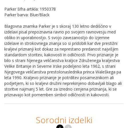
Parker šifra artikla: 1950378
Parker barva: Blue/Black
Blagovna znamka Parker je s skoraj 130 letno dediščino v
izdelavi pisal prepoznavna ravno po svojem ravnovesju med
obliko in uporabnostjo. S svojo zavezanostjo do izjemne
izdelave in strokovnega znanja so si pridobili kar dve prestižni
kraljevi priznanji kot dokaz za neprestano predanost najvišjim
standardom storitev, kakovosti in odličnosti. Prvo priznanje je
bilo s strani Njenega veličanstva kraljice Združenega kraljestva
Velike Britanije in Severne Irske podeljeno leta 1962, s strani
Njegovega veličanstva prestolonaslednika princa Waleškega pa
leta 1990. Kraljevo priznanje je potrditev posameznikom ali
podjetjem, ki so kraljevi družini neprekinjeno dobavljali blago ali
storitve najmanj 5 let. Gre za izredno cenjena priznanja, ki se
priznavajo kot pomemben simbol odličnosti in kakovosti.
Sorodni izdelki