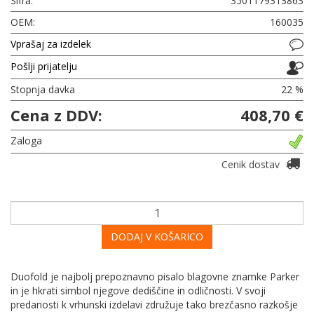
Šifra:
3501179313863
OEM:
160035
Vprašaj za izdelek
Pošlji prijatelju
Stopnja davka
22 %
Cena z DDV:
408,70 €
Zaloga
Cenik dostav
DODAJ V KOŠARICO
Duofold je najbolj prepoznavno pisalo blagovne znamke Parker
in je hkrati simbol njegove dediščine in odličnosti. V svoji
predanosti k vrhunski izdelavi združuje tako brezčasno razkošje