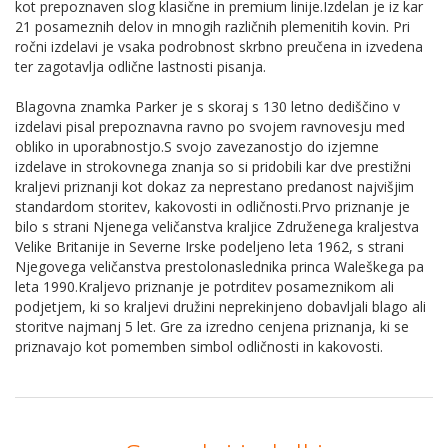
kot prepoznaven slog klasične in premium linije.Izdelan je iz kar
21 posameznih delov in mnogih različnih plemenitih kovin. Pri
ročni izdelavi je vsaka podrobnost skrbno preučena in izvedena
ter zagotavlja odlične lastnosti pisanja.
Blagovna znamka Parker je s skoraj s 130 letno dediščino v
izdelavi pisal prepoznavna ravno po svojem ravnovesju med
obliko in uporabnostjo.S svojo zavezanostjo do izjemne
izdelave in strokovnega znanja so si pridobili kar dve prestižni
kraljevi priznanji kot dokaz za neprestano predanost najvišjim
standardom storitev, kakovosti in odličnosti.Prvo priznanje je
bilo s strani Njenega veličanstva kraljice Združenega kraljestva
Velike Britanije in Severne Irske podeljeno leta 1962, s strani
Njegovega veličanstva prestolonaslednika princa Waleškega pa
leta 1990.Kraljevo priznanje je potrditev posameznikom ali
podjetjem, ki so kraljevi družini neprekinjeno dobavljali blago ali
storitve najmanj 5 let. Gre za izredno cenjena priznanja, ki se
priznavajo kot pomemben simbol odličnosti in kakovosti.