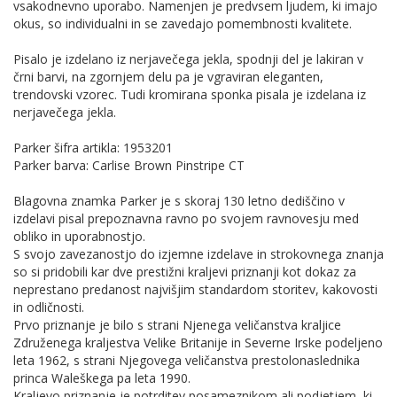
vsakodnevno uporabo. Namenjen je predvsem ljudem, ki imajo
okus, so individualni in se zavedajo pomembnosti kvalitete.
Pisalo je izdelano iz nerjavečega jekla, spodnji del je lakiran v
črni barvi, na zgornjem delu pa je vgraviran eleganten,
trendovski vzorec. Tudi kromirana sponka pisala je izdelana iz
nerjavečega jekla.
Parker šifra artikla: 1953201
Parker barva: Carlise Brown Pinstripe CT
Blagovna znamka Parker je s skoraj 130 letno dediščino v
izdelavi pisal prepoznavna ravno po svojem ravnovesju med
obliko in uporabnostjo.
S svojo zavezanostjo do izjemne izdelave in strokovnega znanja
so si pridobili kar dve prestižni kraljevi priznanji kot dokaz za
neprestano predanost najvišjim standardom storitev, kakovosti
in odličnosti.
Prvo priznanje je bilo s strani Njenega veličanstva kraljice
Združenega kraljestva Velike Britanije in Severne Irske podeljeno
leta 1962, s strani Njegovega veličanstva prestolonaslednika
princa Waleškega pa leta 1990.
Kraljevo priznanje je potrditev posameznikom ali podjetjem, ki