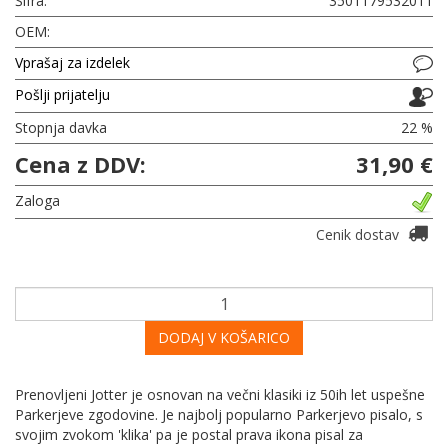
Šifra:
3501179532011
OEM:
Vprašaj za izdelek
Pošlji prijatelju
Stopnja davka
22 %
Cena z DDV:
31,90 €
Zaloga
Cenik dostav
DODAJ V KOŠARICO
Prenovljeni Jotter je osnovan na večni klasiki iz 50ih let uspešne
Parkerjeve zgodovine. Je najbolj popularno Parkerjevo pisalo, s
svojim zvokom 'klika' pa je postal prava ikona pisal za