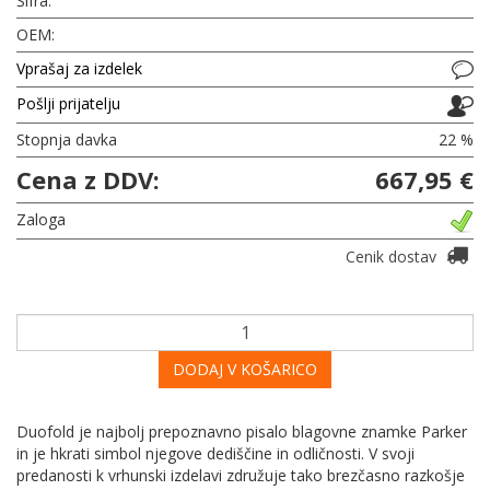
Šifra:
OEM:
Vprašaj za izdelek
Pošlji prijatelju
Stopnja davka
22 %
Cena z DDV:
667,95 €
Zaloga
Cenik dostav
DODAJ V KOŠARICO
Duofold je najbolj prepoznavno pisalo blagovne znamke Parker
in je hkrati simbol njegove dediščine in odličnosti. V svoji
predanosti k vrhunski izdelavi združuje tako brezčasno razkošje