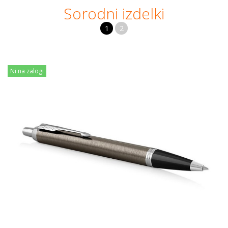
Sorodni izdelki
1
2
Ni na zalogi