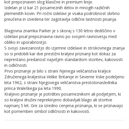
kot prepoznaven slog klasične in premium linije.
Izdelan je iz kar 21 posameznih delov in mnogih različnih
plemenitih kovin. Pri ročni izdelavi je vsaka podrobnost skrbno
preučena in izvedena ter zagotavlja odlične lastnosti pisanja.
Blagovna znamka Parker je s skoraj s 130 letno dediščino v
izdelavi pisal prepoznavna ravno po svojem ravnovesju med
obliko in uporabnostjo.
S svojo zavezanostjo do izjemne izdelave in strokovnega znanja
so si pridobili kar dve prestižni kraljevi priznanji kot dokaz za
neprestano predanost najvišjim standardom storitev, kakovosti
in odličnosti.
Prvo priznanje je bilo s strani Njenega veličanstva kraljice
Združenega kraljestva Velike Britanije in Severne Irske podeljeno
leta 1962, s strani Njegovega veličanstva prestolonaslednika
princa Waleškega pa leta 1990.
Kraljevo priznanje je potrditev posameznikom ali podjetjem, ki
so kraljevi družini neprekinjeno dobavljali blago ali storitve
najmanj 5 let. Gre za izredno cenjena priznanja, ki se priznavajo
kot pomemben simbol odličnosti in kakovosti.