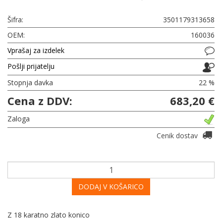
Šifra:
3501179313658
OEM:
160036
Vprašaj za izdelek
Pošlji prijatelju
Stopnja davka
22 %
Cena z DDV:
683,20 €
Zaloga
Cenik dostav
DODAJ V KOŠARICO
Z 18 karatno zlato konico