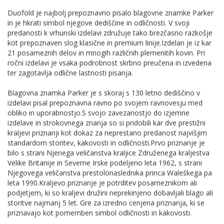
Duofold je najbolj prepoznavno pisalo blagovne znamke Parker
in je hkrati simbol njegove dediščine in odličnosti. V svoji
predanosti k vrhunski izdelavi združuje tako brezčasno razkošje
kot prepoznaven slog klasične in premium linije.Izdelan je iz kar
21 posameznih delov in mnogih različnih plemenitih kovin. Pri
ročni izdelavi je vsaka podrobnost skrbno preučena in izvedena
ter zagotavlja odlične lastnosti pisanja.
Blagovna znamka Parker je s skoraj s 130 letno dediščino v
izdelavi pisal prepoznavna ravno po svojem ravnovesju med
obliko in uporabnostjo.S svojo zavezanostjo do izjemne
izdelave in strokovnega znanja so si pridobili kar dve prestižni
kraljevi priznanji kot dokaz za neprestano predanost najvišjim
standardom storitev, kakovosti in odličnosti.Prvo priznanje je
bilo s strani Njenega veličanstva kraljice Združenega kraljestva
Velike Britanije in Severne Irske podeljeno leta 1962, s strani
Njegovega veličanstva prestolonaslednika princa Waleškega pa
leta 1990.Kraljevo priznanje je potrditev posameznikom ali
podjetjem, ki so kraljevi družini neprekinjeno dobavljali blago ali
storitve najmanj 5 let. Gre za izredno cenjena priznanja, ki se
priznavajo kot pomemben simbol odličnosti in kakovosti.