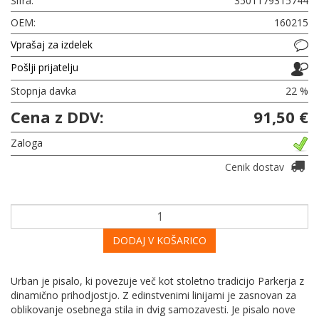
Šifra:
3501179315744
OEM:
160215
Vprašaj za izdelek
Pošlji prijatelju
Stopnja davka
22 %
Cena z DDV:
91,50 €
Zaloga
Cenik dostav
DODAJ V KOŠARICO
Urban je pisalo, ki povezuje več kot stoletno tradicijo Parkerja z
dinamično prihodjostjo. Z edinstvenimi linijami je zasnovan za
oblikovanje osebnega stila in dvig samozavesti. Je pisalo nove