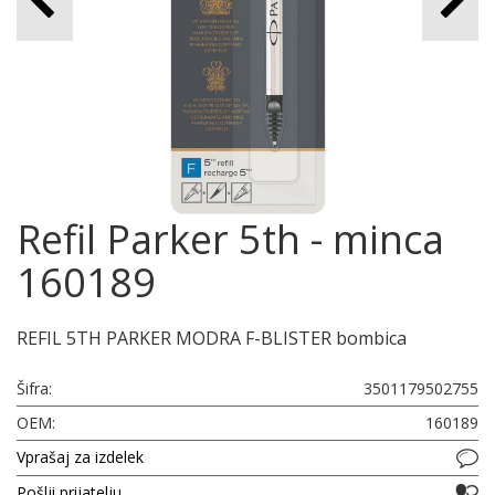
Refil Parker 5th - minca
160189
REFIL 5TH PARKER MODRA F-BLISTER bombica
Šifra:
3501179502755
OEM:
160189
Vprašaj za izdelek
Pošlji prijatelju