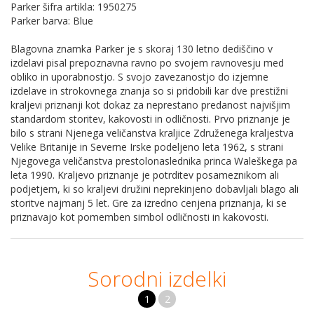
Parker šifra artikla: 1950275
Parker barva: Blue
Blagovna znamka Parker je s skoraj 130 letno dediščino v
izdelavi pisal prepoznavna ravno po svojem ravnovesju med
obliko in uporabnostjo. S svojo zavezanostjo do izjemne
izdelave in strokovnega znanja so si pridobili kar dve prestižni
kraljevi priznanji kot dokaz za neprestano predanost najvišjim
standardom storitev, kakovosti in odličnosti. Prvo priznanje je
bilo s strani Njenega veličanstva kraljice Združenega kraljestva
Velike Britanije in Severne Irske podeljeno leta 1962, s strani
Njegovega veličanstva prestolonaslednika princa Waleškega pa
leta 1990. Kraljevo priznanje je potrditev posameznikom ali
podjetjem, ki so kraljevi družini neprekinjeno dobavljali blago ali
storitve najmanj 5 let. Gre za izredno cenjena priznanja, ki se
priznavajo kot pomemben simbol odličnosti in kakovosti.
Sorodni izdelki
1
2