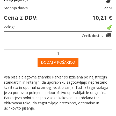
Stopnja davka
22 %
Cena z DDV:
10,21 €
Zaloga
Cenik dostav
DODAJ V KOŠARICO
Vsa pisala blagovne znamke Parker so izdelana po najstrožjih
standardih in kriterijih, da uporabniku zagotavljajo neprestano
kvaliteto in optimalno zmogljivost pisanja. Tudi iz tega razloga
je za ponovno polnjenje priporočljivo uporabljati le originalna
Parkerjeva polnila, saj so visoke kakovosti in izdelana ter
oblikovana tako, da zagotavljajo brezhibno, optimalno in
učinkovito pisanje.