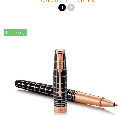
1
2
Ni na zalogi