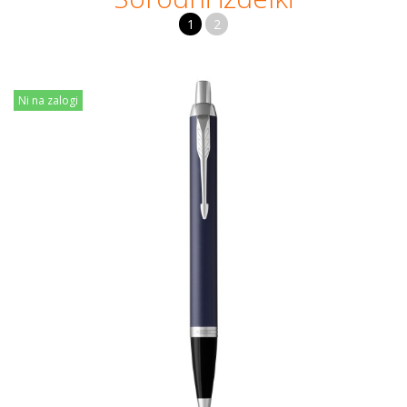
1
2
Ni na zalogi