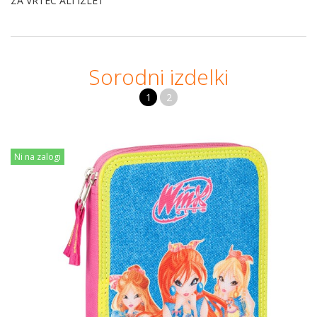
ZA VRTEC ALI IZLET
Sorodni izdelki
1
2
Ni na zalogi