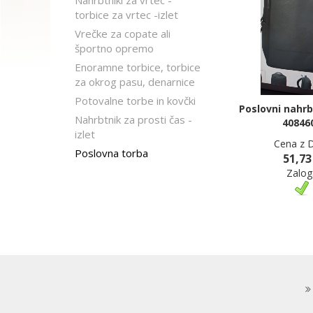
Nahrbtniki za vrtec -
torbice za vrtec -izlet
Vrečke za copate ali
športno opremo
Enoramne torbice, torbice
za okrog pasu, denarnice
Potovalne torbe in kovčki
Poslovni nahr
Nahrbtnik za prosti čas -
40846
izlet
Cena z 
Poslovna torba
51,73
Zalog