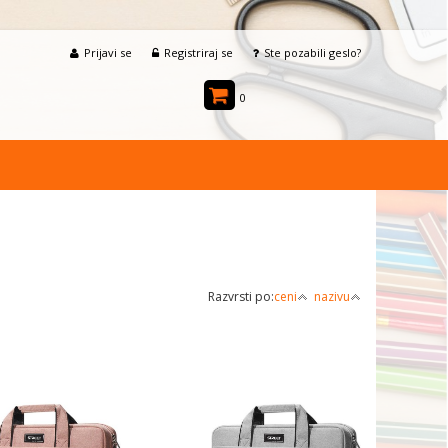
Prijavi se
Registriraj se
Ste pozabili geslo?
0
Razvrsti po:
ceni
nazivu