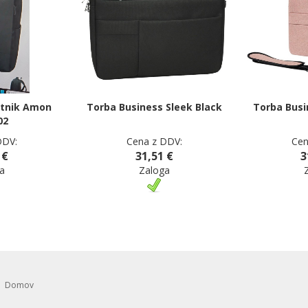
btnik Amon
Torba Business Sleek Black
Torba Busi
02
DDV:
Cena z DDV:
Cen
 €
31,51 €
3
a
Zaloga
Domov