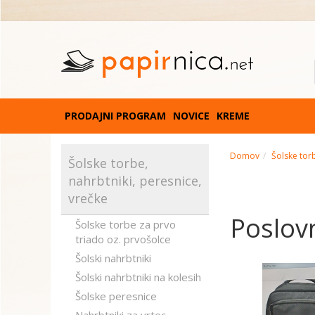
PRODAJNI PROGRAM
NOVICE
KREME
Domov
Šolske torb
Šolske torbe,
nahrbtniki, peresnice,
vrečke
Poslov
Šolske torbe za prvo
triado oz. prvošolce
Šolski nahrbtniki
Šolski nahrbtniki na kolesih
Šolske peresnice