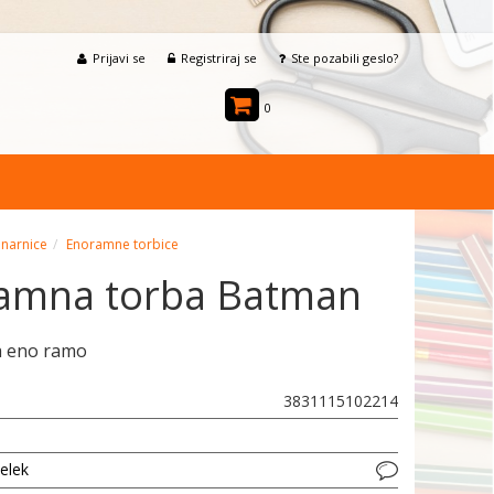
Prijavi se
Registriraj se
Ste pozabili geslo?
0
enarnice
Enoramne torbice
amna torba Batman
a eno ramo
3831115102214
delek