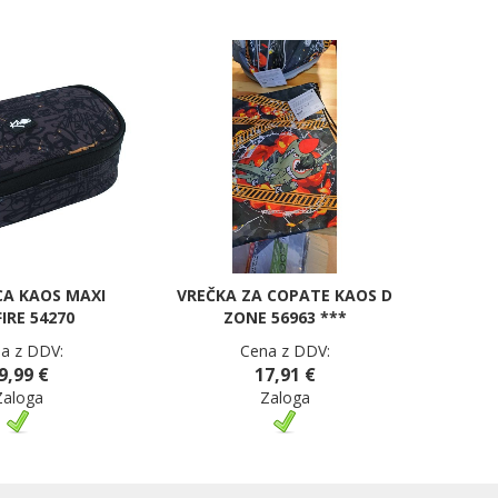
CA KAOS MAXI
VREČKA ZA COPATE KAOS D
IRE 54270
ZONE 56963 ***
a z DDV:
Cena z DDV:
9,99 €
17,91 €
Zaloga
Zaloga