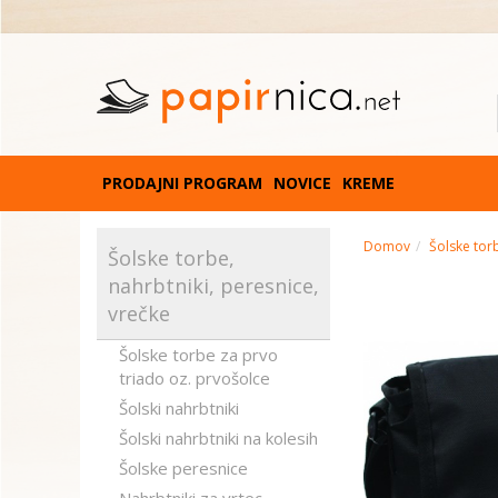
PRODAJNI PROGRAM
NOVICE
KREME
Domov
Šolske torb
Šolske torbe,
nahrbtniki, peresnice,
vrečke
Šolske torbe za prvo
triado oz. prvošolce
Šolski nahrbtniki
Šolski nahrbtniki na kolesih
Šolske peresnice