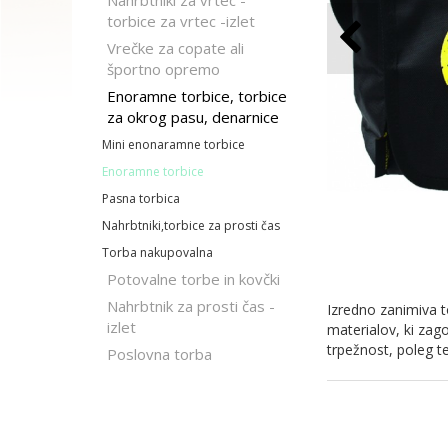
Nahrbtniki za vrtec -
torbice za vrtec -izlet
Vrečke za copate ali
športno opremo
Enoramne torbice, torbice
za okrog pasu, denarnice
Mini enonaramne torbice
Enoramne torbice
Pasna torbica
Nahrbtniki,torbice za prosti čas
Torba nakupovalna
Potovalne torbe in kovčki
Nahrbtnik za prosti čas -
Izredno zanimiva t
izlet
materialov, ki zag
trpežnost, poleg t
Poslovna torba