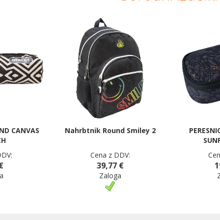
UND CANVAS
Nahrbtnik Round Smiley 2
PERESNI
CH
SUNF
DDV:
Cena z DDV:
Cen
€
39,77 €
1
a
Zaloga