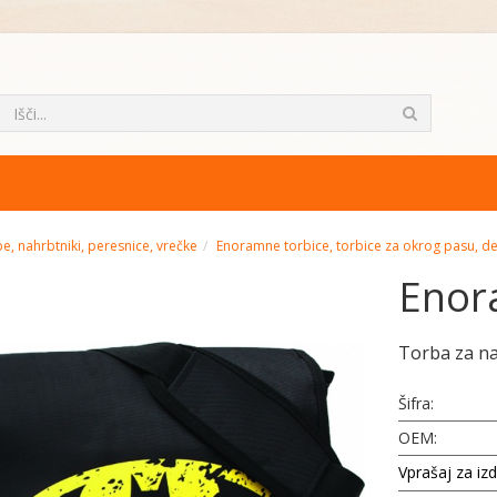
e, nahrbtniki, peresnice, vrečke
Enoramne torbice, torbice za okrog pasu, d
Enor
Torba za n
Šifra:
OEM:
Vprašaj za iz