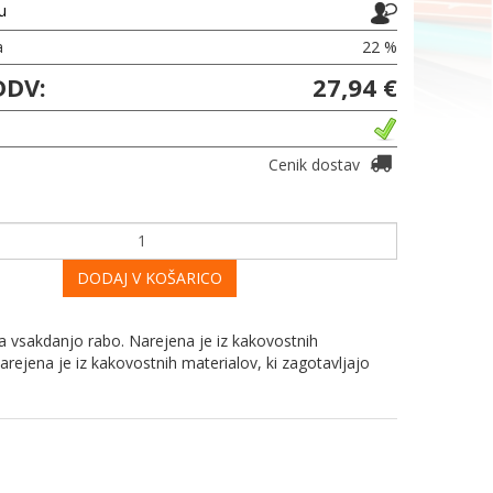
ju
a
22 %
DDV:
27,94 €
Cenik dostav
DODAJ V KOŠARICO
a vsakdanjo rabo. Narejena je iz kakovostnih
arejena je iz kakovostnih materialov, ki zagotavljajo