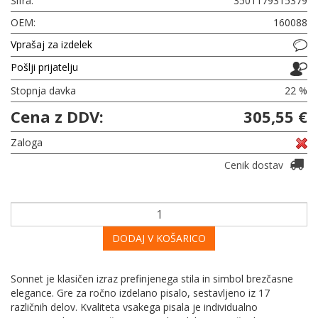
Šifra:
3501179315379
OEM:
160088
Vprašaj za izdelek
Pošlji prijatelju
Stopnja davka
22 %
Cena z DDV:
305,55 €
Zaloga
Cenik dostav
DODAJ V KOŠARICO
Sonnet je klasičen izraz prefinjenega stila in simbol brezčasne
elegance. Gre za ročno izdelano pisalo, sestavljeno iz 17
različnih delov. Kvaliteta vsakega pisala je individualno