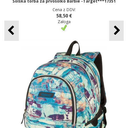
Šolska torba za prvošolko Barbie -Target***17351
Cena z DDV:
58,50 €
Zaloga