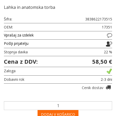
Lahka in anatomska torba
Šifra:
3838622173515
OEM:
17351
Vprašaj za izdelek
Pošlji prijatelju
Stopnja davka
22 %
Cena z DDV:
58,50 €
Zaloga
Dobavni rok
2-3 dni
Cenik dostav
DODAJ V KOŠARICO