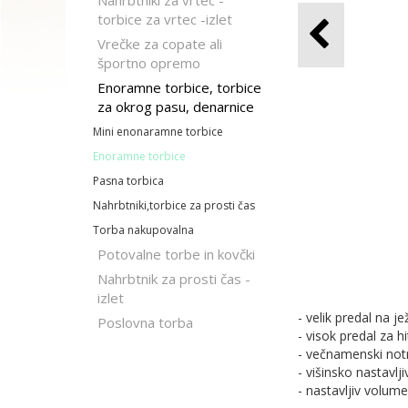
Nahrbtniki za vrtec -
torbice za vrtec -izlet
Vrečke za copate ali
športno opremo
Enoramne torbice, torbice
za okrog pasu, denarnice
Mini enonaramne torbice
Enoramne torbice
Pasna torbica
Nahrbtniki,torbice za prosti čas
Torba nakupovalna
Potovalne torbe in kovčki
Nahrbtnik za prosti čas -
izlet
- velik predal na je
Poslovna torba
- visok predal za 
- večnamenski notra
- višinsko nastavlji
- nastavljiv volum