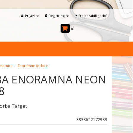
Prijavi se
Registriraj se
Ste pozabili geslo?
0
enarnice
Enoramne torbice
BA ENORAMNA NEON
8
orba Target
3838622172983