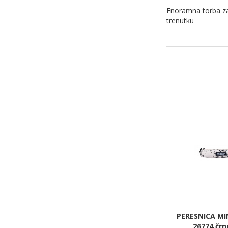
Enoramna torba za 
trenutku
PERESNICA MIN
26774 črn