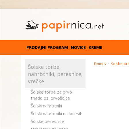
PRODAJNI PROGRAM
NOVICE
KREME
Domov
Šolske torb
Šolske torbe,
nahrbtniki, peresnice,
vrečke
Šolske torbe za prvo
triado oz. prvošolce
Šolski nahrbtniki
Šolski nahrbtniki na kolesih
Šolske peresnice