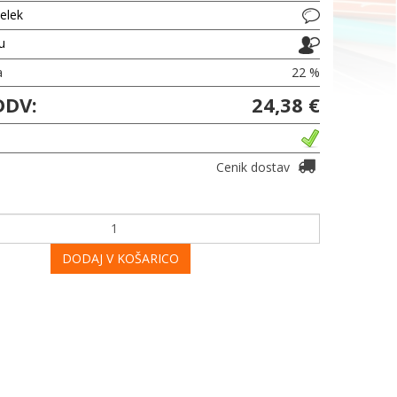
delek
ju
a
22 %
DDV:
24,38 €
Cenik dostav
DODAJ V KOŠARICO