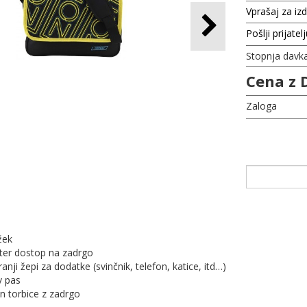
Vprašaj za iz
Pošlji prijatel
Stopnja davk
Cena z 
Zaloga
žek
hiter dostop na zadrgo
nji žepi za dodatke (svinčnik, telefon, katice, itd…)
v pas
en torbice z zadrgo