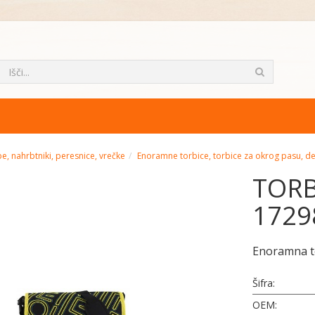
e, nahrbtniki, peresnice, vrečke
Enoramne torbice, torbice za okrog pasu, d
TOR
1729
Enoramna t
Šifra:
OEM: