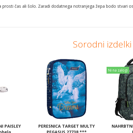
prosti čas ali šolo. Zaradi dodatnega notranjega žepa bodo stvari o
Sorodni izdelki
Ni na zalogi
I PAISLEY
PERESNICA TARGET MULTY
NAHRBTNI
obela
PEGASUS 27738 ***