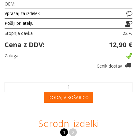
OEM:
Vprašaj za izdelek
Pošlji prijatelju
Stopnja davka
22 %
Cena z DDV:
12,90 €
Zaloga
Cenik dostav
DODAJ V KOŠARICO
Sorodni izdelki
1
2