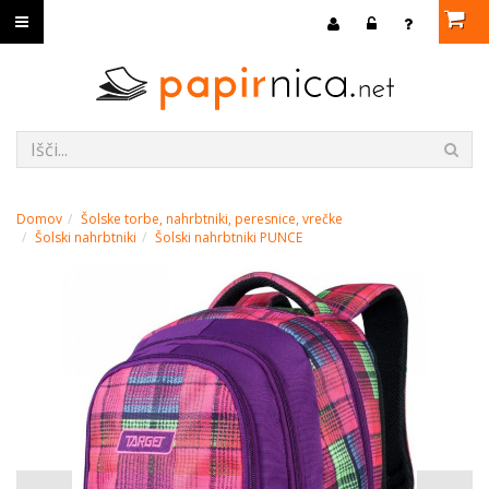
Domov
Šolske torbe, nahrbtniki, peresnice, vrečke
Šolski nahrbtniki
Šolski nahrbtniki PUNCE