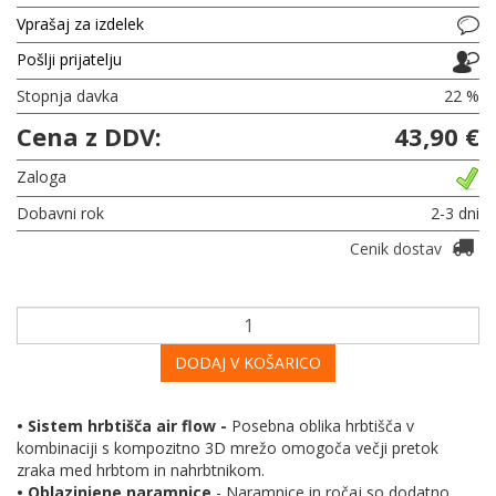
Vprašaj za izdelek
Pošlji prijatelju
Stopnja davka
22 %
Cena z DDV:
43,90 €
Zaloga
Dobavni rok
2-3 dni
Cenik dostav
DODAJ V KOŠARICO
• Sistem hrbtišča air flow -
Posebna oblika hrbtišča v
kombinaciji s kompozitno 3D mrežo omogoča večji pretok
zraka med hrbtom in nahrbtnikom.
• Oblazinjene naramnice
- Naramnice in ročaj so dodatno