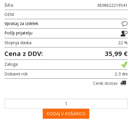
Šifra:
3838622219541
OEM:
Vprašaj za izdelek
Pošlji prijatelju
Stopnja davka
22 %
Cena z DDV:
35,99 €
Zaloga
Dobavni rok
2-3 dni
Cenik dostav
DODAJ V KOŠARICO