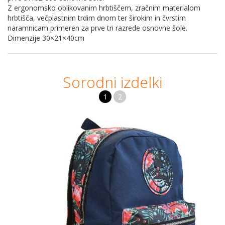
Z ergonomsko oblikovanim hrbtiščem, zračnim materialom
hrbtišča, večplastnim trdim dnom ter širokim in čvrstim
naramnicam primeren za prve tri razrede osnovne šole.
Dimenzije 30×21×40cm
Sorodni izdelki
1
2