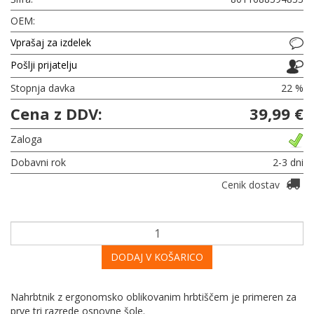
OEM:
Vprašaj za izdelek
Pošlji prijatelju
Stopnja davka
22 %
Cena z DDV:
39,99 €
Zaloga
Dobavni rok
2-3 dni
Cenik dostav
DODAJ V KOŠARICO
Nahrbtnik z ergonomsko oblikovanim hrbtiščem je primeren za
prve tri razrede osnovne šole.