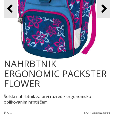
NAHRBTNIK
ERGONOMIC PACKSTER
FLOWER
Šolski nahrbtnik za prvi razred z ergonomsko
oblikovanim hrbtiščem
Šifra:
8011688394833