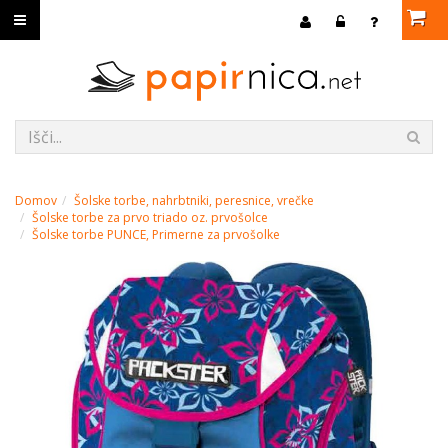
Domov
Šolske torbe, nahrbtniki, peresnice, vrečke
Šolske torbe za prvo triado oz. prvošolce
Šolske torbe PUNCE, Primerne za prvošolke