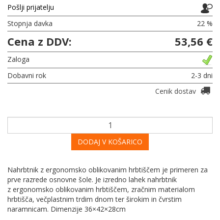
Pošlji prijatelju
Stopnja davka
22 %
Cena z DDV:
53,56 €
Zaloga
Dobavni rok
2-3 dni
Cenik dostav
DODAJ V KOŠARICO
Nahrbtnik z ergonomsko oblikovanim hrbtiščem je primeren za
prve razrede osnovne šole. Je izredno lahek nahrbtnik
z ergonomsko oblikovanim hrbtiščem, zračnim materialom
hrbtišča, večplastnim trdim dnom ter širokim in čvrstim
naramnicam. Dimenzije 36×42×28cm