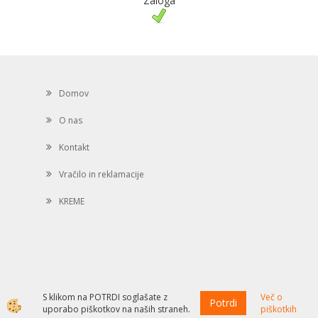
Zaloga
Domov
O nas
Kontakt
Vračilo in reklamacije
KREME
S klikom na POTRDI soglašate z
Več o
Potrdi
Izdelava spletne trgovine
uporabo piškotkov na naših straneh.
piškotkih