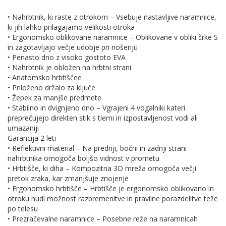
• Nahrbtnik, ki raste z otrokom – Vsebuje nastavljive naramnice,
ki jih lahko prilagajamo velikosti otroka
• Ergonomsko oblikovane naramnice – Oblikovane v obliki črke S
in zagotavljajo večje udobje pri nošenju
• Penasto dno z visoko gostoto EVA
• Nahrbtnik je obložen na hrbtni strani
• Anatomsko hrbtiščee
• Priloženo držalo za ključe
• Žepek za manjše predmete
• Stabilno in dvignjeno dno – Vgrajeni 4 vogalniki kateri
preprečujejo direkten stik s tlemi in izpostavljenost vodi ali
umazaniji
Garancija 2 leti
• Reflektivni material – Na prednji, bočni in zadnji strani
nahrbtnika omogoča boljšo vidnost v prometu
• Hrbtišče, ki diha – Kompozitna 3D mreža omogoča večji
pretok zraka, kar zmanjšuje znojenje
• Ergonomsko hrbtišče – Hrbtišče je ergonomsko oblikovano in
otroku nudi možnost razbremenitve in pravilne porazdelitve teže
po telesu
• Prezračevalne naramnice – Posebne reže na naramnicah