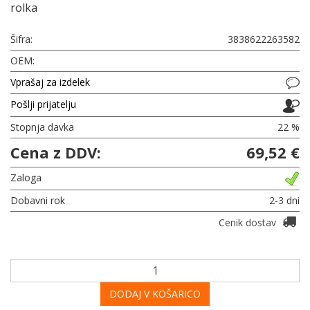
rolka
Šifra:
3838622263582
OEM:
Vprašaj za izdelek
Pošlji prijatelju
Stopnja davka
22 %
Cena z DDV:
69,52 €
Zaloga
Dobavni rok
2-3 dni
Cenik dostav
DODAJ V KOŠARICO