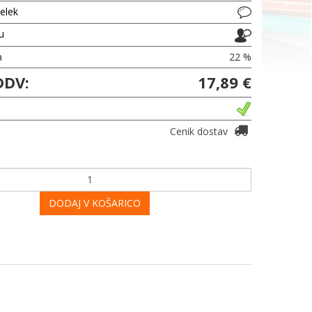
delek
ju
a
22 %
DDV:
17,89 €
Cenik dostav
DODAJ V KOŠARICO