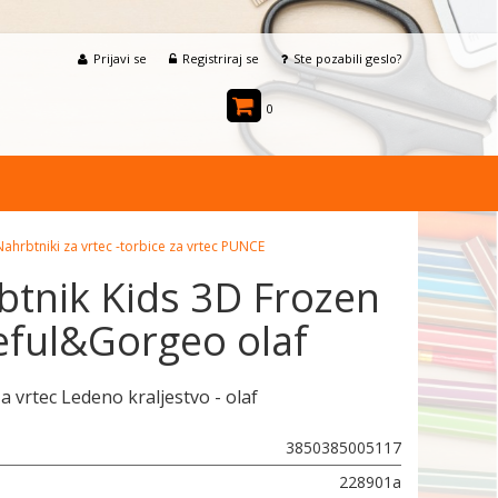
Prijavi se
Registriraj se
Ste pozabili geslo?
0
Nahrbtniki za vrtec -torbice za vrtec PUNCE
btnik Kids 3D Frozen
eful&Gorgeo olaf
a vrtec Ledeno kraljestvo - olaf
3850385005117
228901a