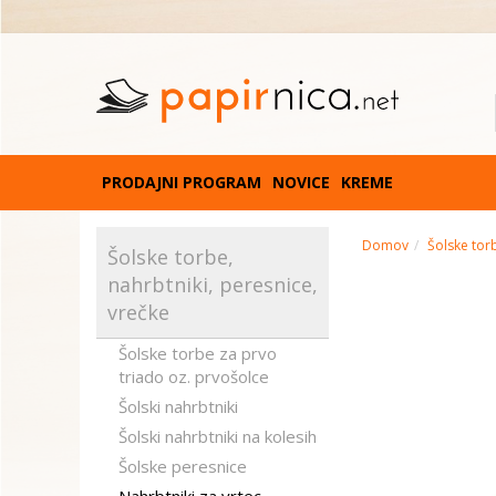
PRODAJNI PROGRAM
NOVICE
KREME
Domov
Šolske torb
Šolske torbe,
nahrbtniki, peresnice,
vrečke
Šolske torbe za prvo
triado oz. prvošolce
Šolski nahrbtniki
Šolski nahrbtniki na kolesih
Šolske peresnice