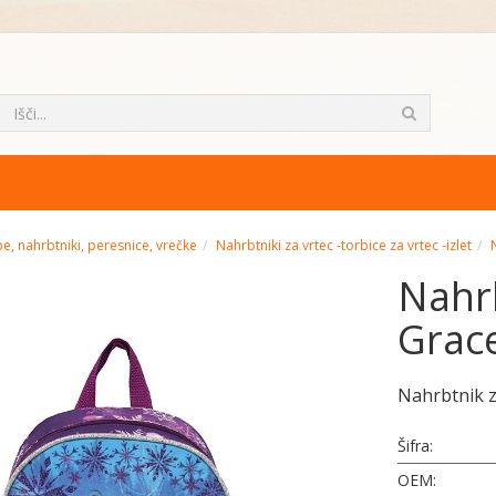
e, nahrbtniki, peresnice, vrečke
Nahrbtniki za vrtec -torbice za vrtec -izlet
Nahr
Grac
Nahrbtnik z
Šifra:
OEM: