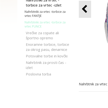
Nahrbtniki za vrtec -
torbice za vrtec -izlet
Nahrbtniki za vrtec -torbice za
vrtec FANTJE
Nahrbtniki za vrtec -torbice za
vrtec PUNCE
Vrečke za copate ali
športno opremo
Enoramne torbice, torbice
za okrog pasu, denarnice
Potovalne torbe in kovčki
Nahrbtnik za prosti čas -
izlet
Poslovna torba
Nahrbtnik za vrte