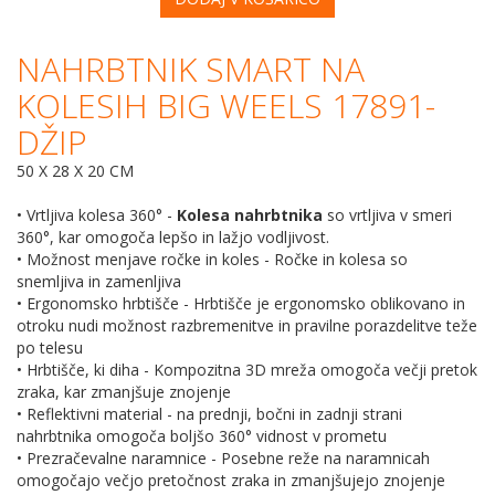
NAHRBTNIK SMART NA
KOLESIH BIG WEELS 17891-
DŽIP
50 X 28 X 20 CM
• Vrtljiva kolesa 360° -
Kolesa nahrbtnika
so vrtljiva v smeri
360°, kar omogoča lepšo in lažjo vodljivost.
• Možnost menjave ročke in koles - Ročke in kolesa so
snemljiva in zamenljiva
• Ergonomsko hrbtišče - Hrbtišče je ergonomsko oblikovano in
otroku nudi možnost razbremenitve in pravilne porazdelitve teže
po telesu
• Hrbtišče, ki diha - Kompozitna 3D mreža omogoča večji pretok
zraka, kar zmanjšuje znojenje
• Reflektivni material - na prednji, bočni in zadnji strani
nahrbtnika omogoča boljšo 360° vidnost v prometu
• Prezračevalne naramnice - Posebne reže na naramnicah
omogočajo večjo pretočnost zraka in zmanjšujejo znojenje