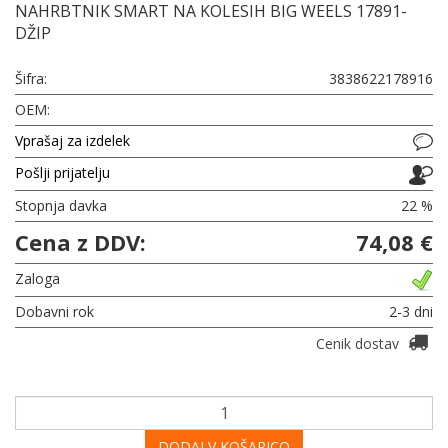
NAHRBTNIK SMART NA KOLESIH BIG WEELS 17891-
DŽIP
Šifra:
3838622178916
OEM:
Vprašaj za izdelek
Pošlji prijatelju
Stopnja davka
22 %
Cena z DDV:
74,08 €
Zaloga
Dobavni rok
2-3 dni
Cenik dostav
DODAJ V KOŠARICO