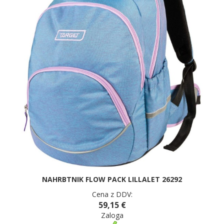
NAHRBTNIK FLOW PACK LILLALET 26292
Cena z DDV:
59,15 €
Zaloga