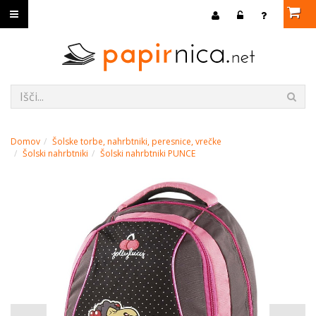
Domov
Šolske torbe, nahrbtniki, peresnice, vrečke
Šolski nahrbtniki
Šolski nahrbtniki PUNCE