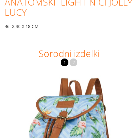
ANATOMSKI LIGHT NICI JOLLY
LUCY
46 X 30 X 18 CM
Sorodni izdelki
1
2