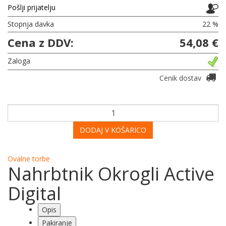
Pošlji prijatelju
Stopnja davka
22 %
Cena z DDV:
54,08 €
Zaloga
Cenik dostav
DODAJ V KOŠARICO
Ovalne torbe
Nahrbtnik Okrogli Active
Digital
Opis
Pakiranje