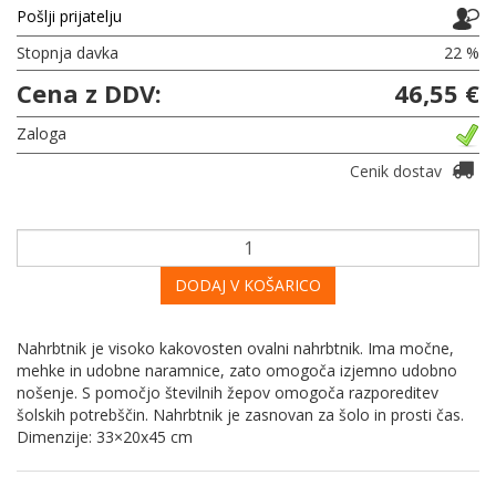
Pošlji prijatelju
Stopnja davka
22 %
Cena z DDV:
46,55 €
Zaloga
Cenik dostav
DODAJ V KOŠARICO
Nahrbtnik je visoko kakovosten ovalni nahrbtnik. Ima močne,
mehke in udobne naramnice, zato omogoča izjemno udobno
nošenje. S pomočjo številnih žepov omogoča razporeditev
šolskih potrebščin. Nahrbtnik je zasnovan za šolo in prosti čas.
Dimenzije: 33×20x45 cm