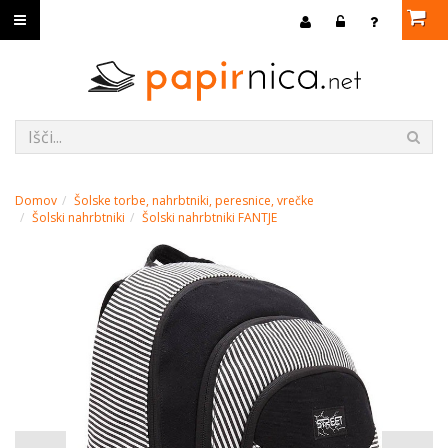
Domov
Šolske torbe, nahrbtniki, peresnice, vrečke
Šolski nahrbtniki
Šolski nahrbtniki FANTJE