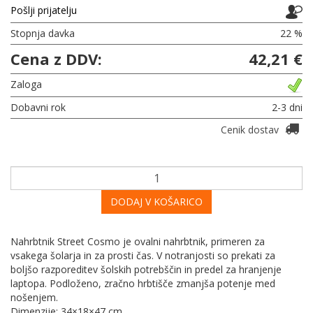
Pošlji prijatelju
Stopnja davka
22 %
Cena z DDV:
42,21 €
Zaloga
Dobavni rok
2-3 dni
Cenik dostav
DODAJ V KOŠARICO
Nahrbtnik Street Cosmo je ovalni nahrbtnik, primeren za
vsakega šolarja in za prosti čas. V notranjosti so prekati za
boljšo razporeditev šolskih potrebščin in predel za hranjenje
laptopa. Podloženo, zračno hrbtišče zmanjša potenje med
nošenjem.
Dimenzije: 34×18×47 cm