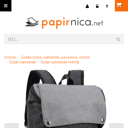
Domov
Šolske torbe, nahrbtniki, peresnice, vrečke
Šolski nahrbtniki
Šolski nahrbtniki FANTJE