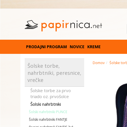
PRODAJNI PROGRAM
NOVICE
KREME
Domov
Šolske torb
Šolske torbe,
nahrbtniki, peresnice,
vrečke
Šolske torbe za prvo
triado oz. prvošolce
Šolski nahrbtniki
Šolski nahrbtniki PUNCE
Šolski nahrbtniki FANTJE