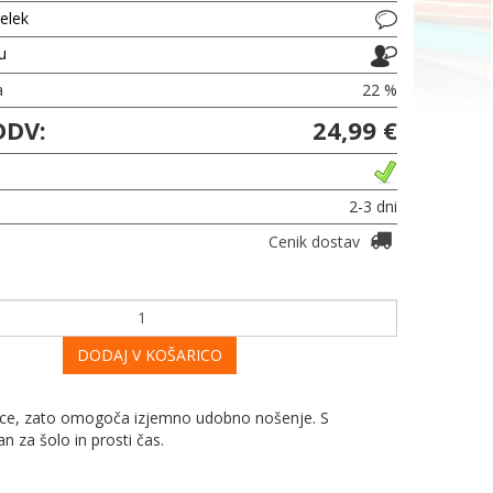
delek
ju
a
22 %
DDV:
24,99 €
2-3 dni
Cenik dostav
DODAJ V KOŠARICO
nice, zato omogoča izjemno udobno nošenje. S
n za šolo in prosti čas.