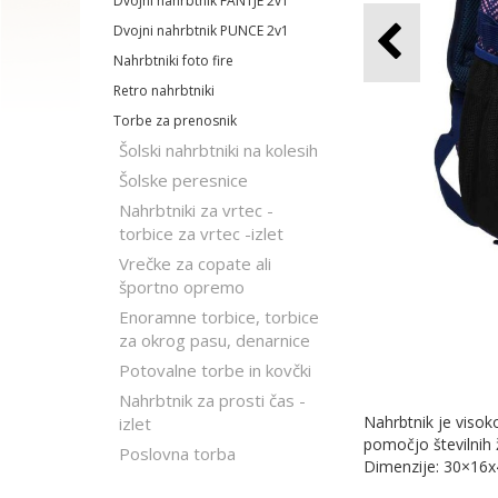
Dvojni nahrbtnik FANTJE 2v1
Dvojni nahrbtnik PUNCE 2v1
Nahrbtniki foto fire
Retro nahrbtniki
Torbe za prenosnik
Šolski nahrbtniki na kolesih
Šolske peresnice
Nahrbtniki za vrtec -
torbice za vrtec -izlet
Vrečke za copate ali
športno opremo
Enoramne torbice, torbice
za okrog pasu, denarnice
Potovalne torbe in kovčki
Nahrbtnik za prosti čas -
Nahrbtnik je viso
izlet
pomočjo številnih 
Poslovna torba
Dimenzije: 30×16