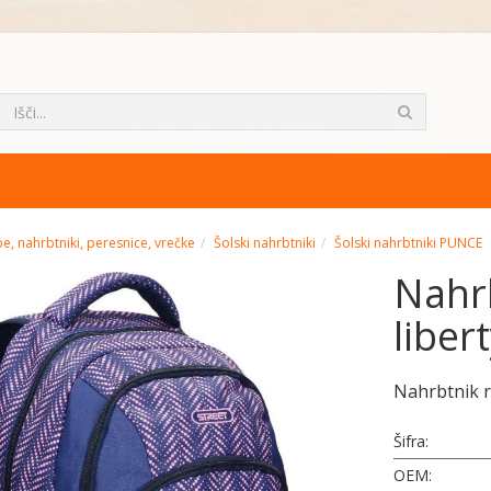
e, nahrbtniki, peresnice, vrečke
Šolski nahrbtniki
Šolski nahrbtniki PUNCE
Nahr
liber
Nahrbtnik r
Šifra:
OEM: