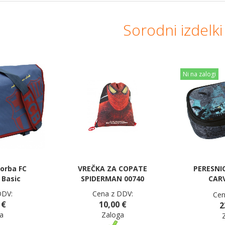
Sorodni izdelki
Ni na zalogi
orba FC
VREČKA ZA COPATE
PERESNI
 Basic
SPIDERMAN 00740
CARV
DDV:
Cena z DDV:
Cen
 €
10,00 €
2
a
Zaloga