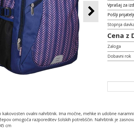
Vprašaj za iz
Pošlji prijatel
Stopnja davk
Cena z 
Zaloga
Dobavni rok
ko kakovosten ovalni nahrbtnik. Ima močne, mehke in udobne naram
žepov omogoča razporeditev šolskih potrebščin. Nahrbtnik je zasnova
x45 cm