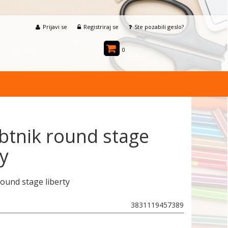
Prijavi se
Registriraj se
Ste pozabili geslo?
0
btnik round stage
ty
ound stage liberty
3831119457389