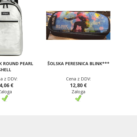
K ROUND PEARL
ŠOLSKA PERESNICA BLINK***
SHELL
a z DDV:
Cena z DDV:
4,06 €
12,80 €
Zaloga
Zaloga