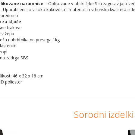
blikovane naramnice
– Oblikovane v obliki črke S in zagotavljajo ve
i
- Uporabljeni so visoko kakovostni materiali in vrhunska kvaliteta izd
e predmete
o za ključe
sne trakove
tev žepa
Teža nahrbtnika ne presega 1kg
plastenko
ropi
tna zadrga SBS
likost: 46 x 32 x 18 cm
0D poliester
Sorodni izdelki