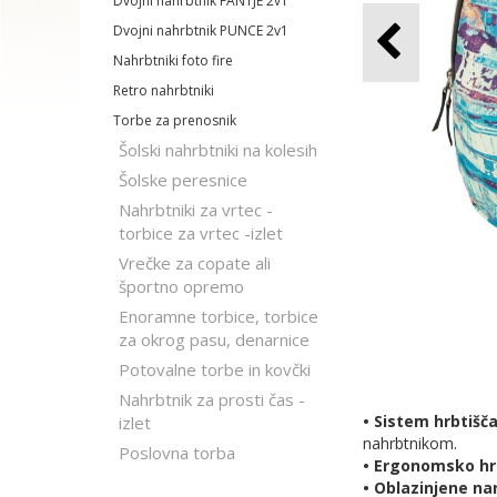
Dvojni nahrbtnik FANTJE 2v1
Dvojni nahrbtnik PUNCE 2v1
Nahrbtniki foto fire
Retro nahrbtniki
Torbe za prenosnik
Šolski nahrbtniki na kolesih
Šolske peresnice
Nahrbtniki za vrtec -
torbice za vrtec -izlet
Vrečke za copate ali
športno opremo
Enoramne torbice, torbice
za okrog pasu, denarnice
Potovalne torbe in kovčki
Nahrbtnik za prosti čas -
• Sistem hrbtišča
izlet
nahrbtnikom.
Poslovna torba
• Ergonomsko hr
• Oblazinjene n