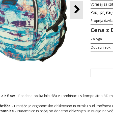
Vprašaj za iz
Pošlji prijatel
Stopnja davk
Cena z 
Zaloga
Dobavni rok
 air flow
- Posebna oblika hrbtišča v kombinaciji s kompozitno 3D 
btišče
- Hrbtišče je ergonomsko oblikovano in otroku nudi možnost r
aramnice
- Naramnice in ročaj so dodatno oblazinjeni in nudijo naj