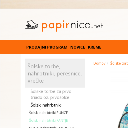
PRODAJNI PROGRAM
NOVICE
KREME
Domov
Šolske torb
Šolske torbe,
nahrbtniki, peresnice,
vrečke
Šolske torbe za prvo
triado oz. prvošolce
Šolski nahrbtniki
Šolski nahrbtniki PUNCE
Šolski nahrbtniki FANTJE