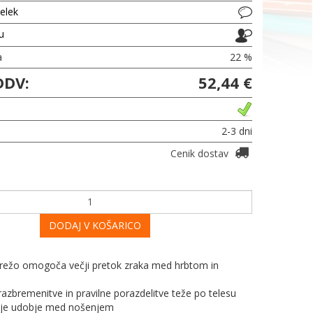
delek
ju
a
22 %
DDV:
52,44 €
2-3 dni
Cenik dostav
DODAJ V KOŠARICO
mrežo omogoča večji pretok zraka med hrbtom in
azbremenitve in pravilne porazdelitve teže po telesu
večje udobje med nošenjem