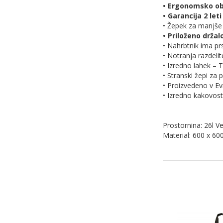
• Ergonomsko o
• Garancija 2 let
• Žepek za manjš
• Priloženo držal
• Nahrbtnik ima pr
• Notranja razdeli
• Izredno lahek – 
• Stranski žepi za 
• Proizvedeno v Ev
• Izredno kakovos
Prostornina: 26l Ve
Material: 600 x 60