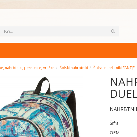
e, nahrbtniki, peresnice, vrečke
Šolski nahrbtniki
Šolski nahrbtniki FANTJE
NAHR
DUEL
NAHRBTNIK
Šifra:
OEM: