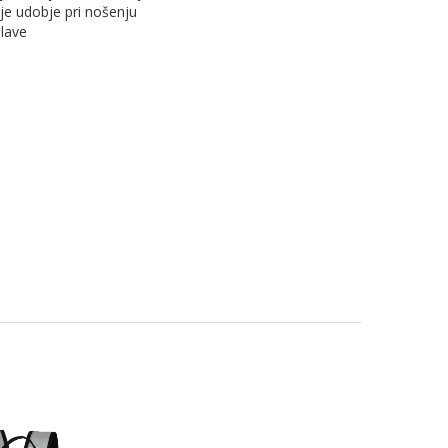
čje udobje pri nošenju
elave