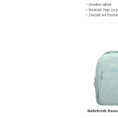
• Izredno lahek
• Stranski žepi za 
• Zvezek A4 format
Nahrbtnik Round