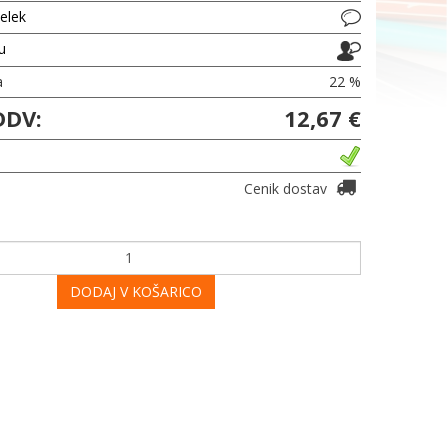
delek
ju
a
22 %
DDV:
12,67 €
Cenik dostav
DODAJ V KOŠARICO