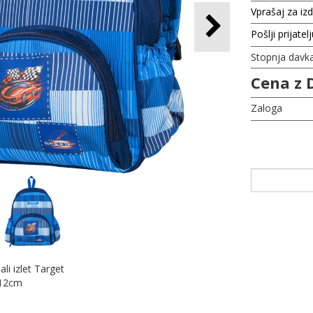
Vprašaj za iz
Pošlji prijatel
Stopnja davk
Cena z 
Zaloga
ali izlet Target
X12cm