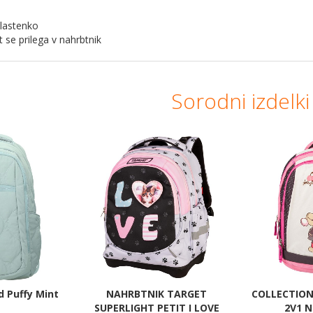
plastenko
 se prilega v nahrbtnik
Sorodni izdelki
 Puffy Mint
NAHRBTNIK TARGET
COLLECTION
SUPERLIGHT PETIT I LOVE
2V1 N