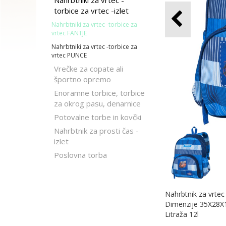
Nahrbtniki za vrtec -
torbice za vrtec -izlet
Nahrbtniki za vrtec -torbice za
vrtec FANTJE
Nahrbtniki za vrtec -torbice za
vrtec PUNCE
Vrečke za copate ali
športno opremo
Enoramne torbice, torbice
za okrog pasu, denarnice
Potovalne torbe in kovčki
Nahrbtnik za prosti čas -
izlet
Poslovna torba
Nahrbtnik za vrtec 
Dimenzije 35X28
Litraža 12l