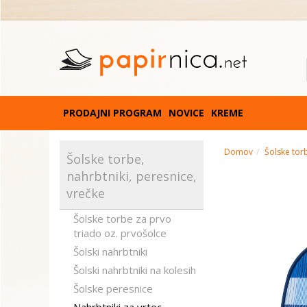
PRODAJNI PROGRAM
NOVICE
KREME
Domov
Šolske torb
Šolske torbe,
nahrbtniki, peresnice,
vrečke
Šolske torbe za prvo
triado oz. prvošolce
Šolski nahrbtniki
Šolski nahrbtniki na kolesih
Šolske peresnice