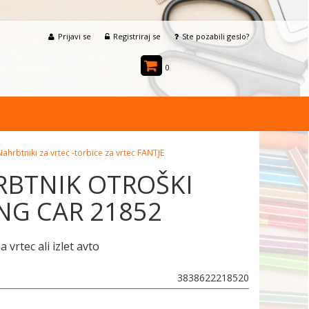
Prijavi se
Registriraj se
Ste pozabili geslo?
0
Nahrbtniki za vrtec -torbice za vrtec FANTJE
BTNIK OTROŠKI
NG CAR 21852
 vrtec ali izlet avto
3838622218520