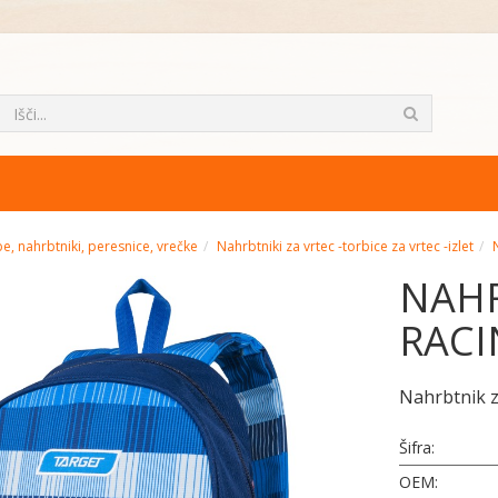
e, nahrbtniki, peresnice, vrečke
Nahrbtniki za vrtec -torbice za vrtec -izlet
NAHR
RACI
Nahrbtnik za
Šifra:
OEM: