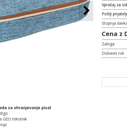
Vprašaj za iz
Pošlji prijatel
Stopnja davk
Cena z 
Zaloga
Dobavni rok
ada za shranjevanje pisal
adrgo
a GEO trikotnik
ropi