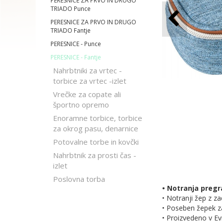
PERESNICE ZA PRVO IN DRUGO
TRIADO Punce
PERESNICE ZA PRVO IN DRUGO
TRIADO Fantje
PERESNICE - Punce
PERESNICE - Fantje
Nahrbtniki za vrtec -
torbice za vrtec -izlet
Vrečke za copate ali
športno opremo
Enoramne torbice, torbice
za okrog pasu, denarnice
Potovalne torbe in kovčki
Nahrbtnik za prosti čas -
izlet
Poslovna torba
• Notranja pregr
• Notranji žep z z
• Poseben žepek z
• Proizvedeno v Ev