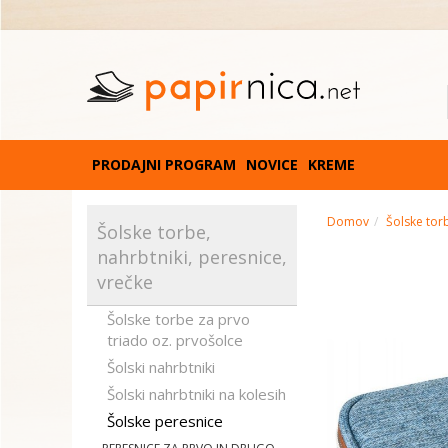
PRODAJNI PROGRAM
NOVICE
KREME
Domov
Šolske torb
Šolske torbe,
nahrbtniki, peresnice,
vrečke
Šolske torbe za prvo
triado oz. prvošolce
Šolski nahrbtniki
Šolski nahrbtniki na kolesih
Šolske peresnice