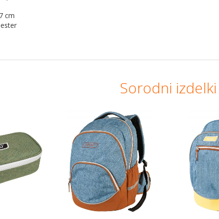
 7 cm
iester
Sorodni izdelki