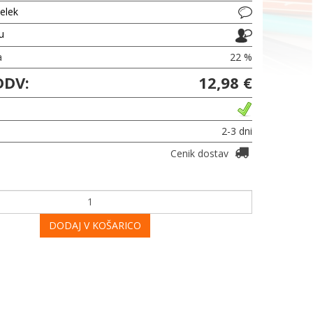
delek
ju
a
22 %
DDV:
12,98 €
2-3 dni
Cenik dostav
DODAJ V KOŠARICO