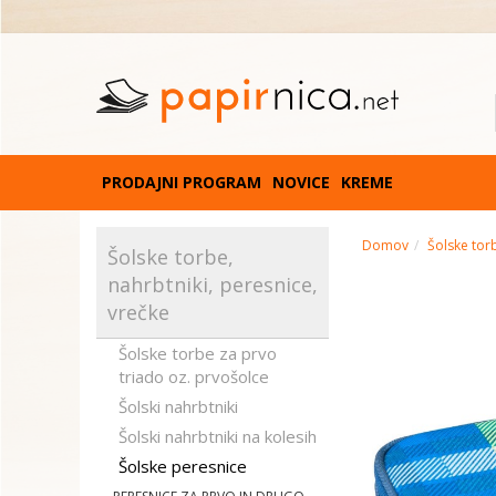
PRODAJNI PROGRAM
NOVICE
KREME
Domov
Šolske torb
Šolske torbe,
nahrbtniki, peresnice,
vrečke
Šolske torbe za prvo
triado oz. prvošolce
Šolski nahrbtniki
Šolski nahrbtniki na kolesih
Šolske peresnice