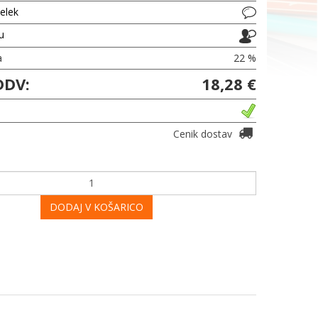
delek
ju
a
22 %
DDV:
18,28 €
Cenik dostav
DODAJ V KOŠARICO