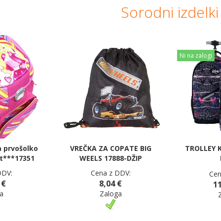
Sorodni izdelki
Ni na zalogi
a prvošolko
VREČKA ZA COPATE BIG
TROLLEY K
t***17351
WEELS 17888-DŽIP
DDV:
Cena z DDV:
Cen
 €
8,04 €
11
a
Zaloga