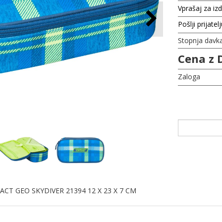
Vprašaj za iz
Pošlji prijatel
Stopnja davk
Cena z 
Zaloga
CT GEO SKYDIVER 21394 12 X 23 X 7 CM