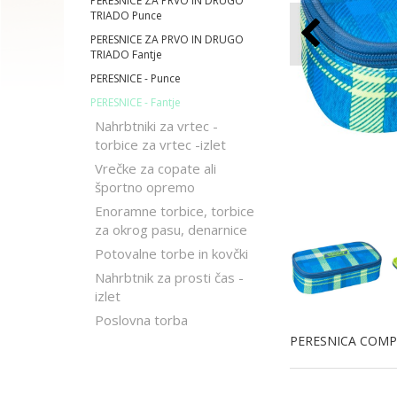
PERESNICE ZA PRVO IN DRUGO
TRIADO Punce
PERESNICE ZA PRVO IN DRUGO
TRIADO Fantje
PERESNICE - Punce
PERESNICE - Fantje
Nahrbtniki za vrtec -
torbice za vrtec -izlet
Vrečke za copate ali
športno opremo
Enoramne torbice, torbice
za okrog pasu, denarnice
Potovalne torbe in kovčki
Nahrbtnik za prosti čas -
izlet
Poslovna torba
PERESNICA COMPA