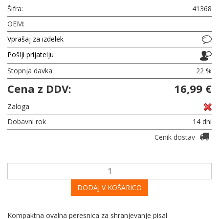
Šifra:
41368
OEM:
Vprašaj za izdelek
Pošlji prijatelju
Stopnja davka
22 %
Cena z DDV:
16,99 €
Zaloga
Dobavni rok
14 dni
Cenik dostav
DODAJ V KOŠARICO
Kompaktna ovalna peresnica za shranjevanje pisal