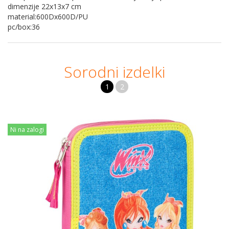
dimenzije 22x13x7 cm
material:600Dx600D/PU
pc/box:36
Sorodni izdelki
1
2
Ni na zalogi