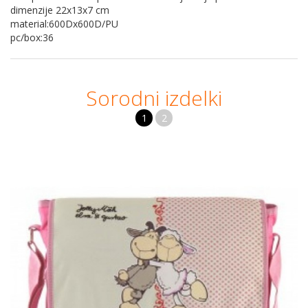
dimenzije 22x13x7 cm
material:600Dx600D/PU
pc/box:36
Sorodni izdelki
1
2