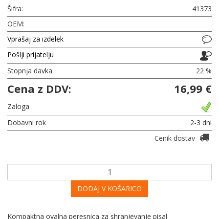
Šifra:
41373
OEM:
Vprašaj za izdelek
Pošlji prijatelju
Stopnja davka
22 %
Cena z DDV:
16,99 €
Zaloga
Dobavni rok
2-3 dni
Cenik dostav
DODAJ V KOŠARICO
Kompaktna ovalna peresnica za shranjevanje pisal