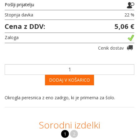
Pošlji prijatelju
Stopnja davka
22 %
Cena z DDV:
5,06 €
Zaloga
Cenik dostav
DODAJ V KOŠARICO
Okrogla peresnica z eno zadrgo, ki je primerna za šolo.
Sorodni izdelki
1
2