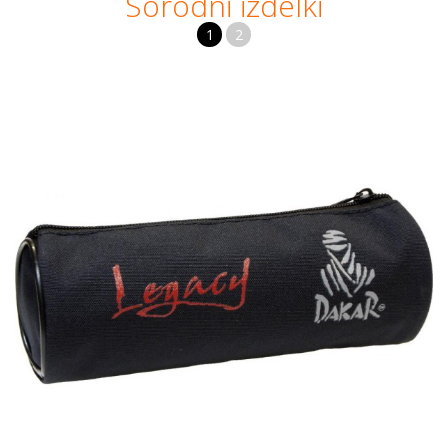
Sorodni izdelki
1
2