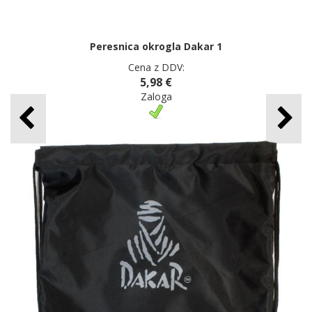
Peresnica okrogla Dakar 1
Cena z DDV:
5,98 €
Zaloga