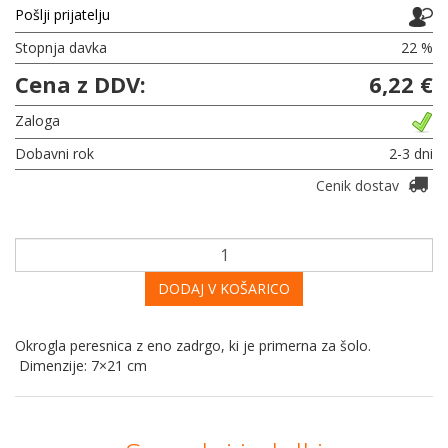
Pošlji prijatelju
Stopnja davka
22 %
Cena z DDV:
6,22 €
Zaloga
Dobavni rok
2-3 dni
Cenik dostav
DODAJ V KOŠARICO
Okrogla peresnica z eno zadrgo, ki je primerna za šolo.
Dimenzije: 7×21 cm