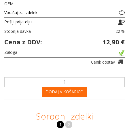
OEM:
Vprašaj za izdelek
Pošlji prijatelju
Stopnja davka
22 %
Cena z DDV:
12,90 €
Zaloga
Cenik dostav
DODAJ V KOŠARICO
Sorodni izdelki
1
2