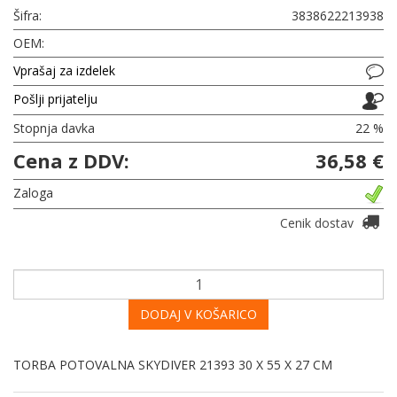
Šifra:
3838622213938
OEM:
Vprašaj za izdelek
Pošlji prijatelju
Stopnja davka
22 %
Cena z DDV:
36,58 €
Zaloga
Cenik dostav
DODAJ V KOŠARICO
TORBA POTOVALNA SKYDIVER 21393 30 X 55 X 27 CM