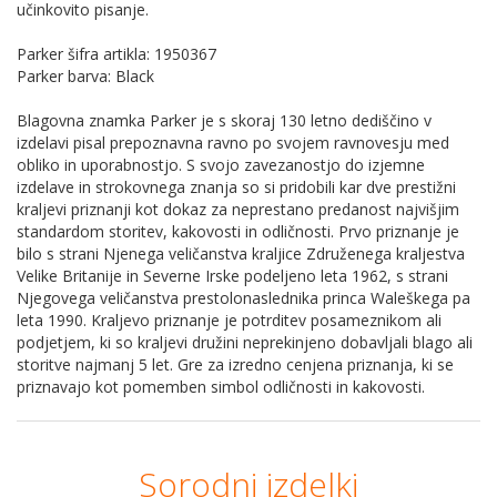
učinkovito pisanje.
Parker šifra artikla: 1950367
Parker barva: Black
Blagovna znamka Parker je s skoraj 130 letno dediščino v
izdelavi pisal prepoznavna ravno po svojem ravnovesju med
obliko in uporabnostjo. S svojo zavezanostjo do izjemne
izdelave in strokovnega znanja so si pridobili kar dve prestižni
kraljevi priznanji kot dokaz za neprestano predanost najvišjim
standardom storitev, kakovosti in odličnosti. Prvo priznanje je
bilo s strani Njenega veličanstva kraljice Združenega kraljestva
Velike Britanije in Severne Irske podeljeno leta 1962, s strani
Njegovega veličanstva prestolonaslednika princa Waleškega pa
leta 1990. Kraljevo priznanje je potrditev posameznikom ali
podjetjem, ki so kraljevi družini neprekinjeno dobavljali blago ali
storitve najmanj 5 let. Gre za izredno cenjena priznanja, ki se
priznavajo kot pomemben simbol odličnosti in kakovosti.
Sorodni izdelki