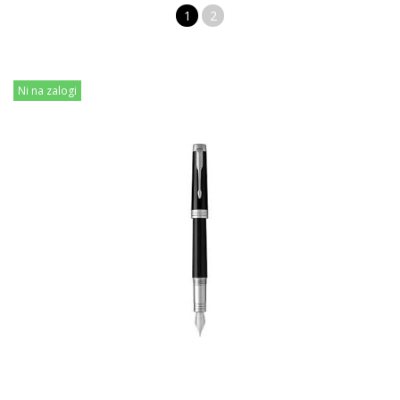
1
2
Ni na zalogi