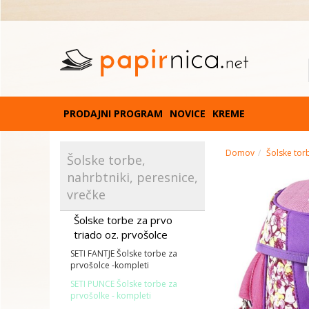
PRODAJNI PROGRAM
NOVICE
KREME
Domov
Šolske torb
Šolske torbe,
nahrbtniki, peresnice,
vrečke
Šolske torbe za prvo
triado oz. prvošolce
SETI FANTJE Šolske torbe za
prvošolce -kompleti
SETI PUNCE Šolske torbe za
prvošolke - kompleti