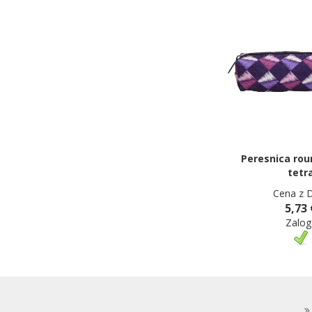
Peresnica rou
tetr
Cena z 
5,73 
Zalog