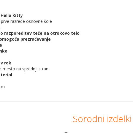
Hello Kitty
 prve razrede osnovne šole
e
o razporeditev teže na otrokovo telo
i omogoča prezračevanje
e
onko
 v rok
 mesto na sprednji stran
terial
 cm
Sorodni izdelki