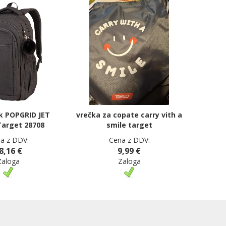
k POPGRID JET
vrečka za copate carry vith a
arget 28708
smile target
a z DDV:
Cena z DDV:
8,16 €
9,99 €
Zaloga
Zaloga