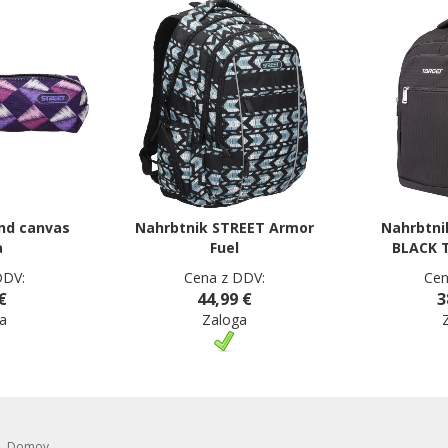
nd canvas
Nahrbtnik STREET Armor
Nahrbtni
a
Fuel
BLACK T
DDV:
Cena z DDV:
Cen
€
44,99 €
3
a
Zaloga
Domov