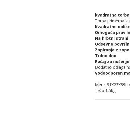
kvadratna torba 
Torba primerna za
Kvadratne oblik
Omogoča praviln
Na hrbtni stran
Odsevne površin
Zapiranje z zap
Trdno dno
Ročaj za nošenje
Dodatno odlagalno
Vodoodporen ma
Mere: 31X23X39h
Teža 1,5kg