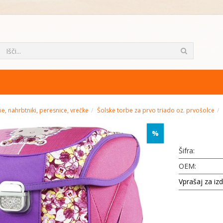
e, nahrbtniki, peresnice, vrečke
Šolske torbe za prvo triado oz. prvošolce
%
Šifra:
OEM:
Vprašaj za iz